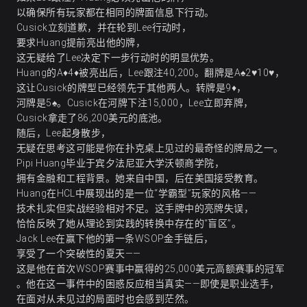
以确保所有玩家都在相同的牌面信息下行动。
Cusick立刻道歉，并在轮到Lee行动时，
要求Huang提前亮出他的牌，
这无疑给了Lee决定下一步行动时的明显优势。
Huang的A♦4♦被亮出后，Lee跟注40,200。翻牌是A♠2♥10♥，
这让Cusick的牌型已经领先于其他两人。转牌是9♦，
河牌是5♠。Cusick在河牌下注15,000，Lee立即弃牌，
Cusick拿走了86,200美元的底池。
随后，Lee起身散步，
无疑在思考这可能是你在扑克桌上见过的最奇怪的牌局之一。
Pipi Huang毕业于宾夕法尼亚大学沃顿商学院，
拥有金融和工程背景。她来自中国，后在美国接受教育。
Huang在HCL中展现出的是一位“学霸型”玩家的风格——
技术扎实但实战经验相对不足。这手牌中的亮牌失误，
恰恰反映了她从理论到实践的转换中存在的“盲区”。
Jack Lee在赢下他的第一条WSOP金手链后，
享受了一个突破性的夏天——
这是他在首次WSOP赛事中赢得的25,000美元高额赛事的冠军
。他在这一事件中的困惑反应相当真实——即使是职业选手，
在面对从未见过的局面时也会感到茫然。