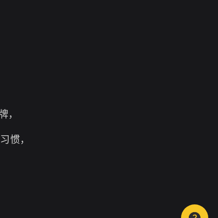
，
牌，
注习惯，