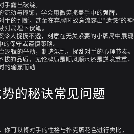
对手露出破绽。
感的流动与掩饰，学会用微笑掩盖手中的强牌，
对手的判断。甚至在弃牌时故意流露出“遗憾”的神
续对局埋下伏笔。
图案令人捉摸不透，刻意在无关紧要的小牌局中展现“
中的保守或谨慎策略。
合逻辑的举动，制造混乱，扰乱对手的心理节奏。
韧不拔的品质，无论牌局是顺风顺水还是逆境重重，
时的输赢而动
优势的秘诀常见问题
。你可以将对手的性格与扑克牌花色进行类比，