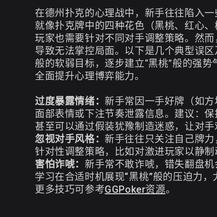
在德州扑克的心理战中，新手往往陷入一
就像扑克牌中的四种花色（黑桃、红心、
玩家也需要针对不同对手调整策略。然而
导致无法掌控局面。以下是几个典型误区
般的软弱目标，逐步建立“黑桃”般的强势
全面提升心理博弈能力。
过度暴露情绪：
新手常因一手好牌（如方
面部表情或下注节奏泄露信息。建议：保
甚至可以通过假装犹豫制造迷惑，让对手
忽视对手风格：
新手往往只关注自己牌力
针对性调整策略，比如对激进玩家以静制
害怕诈唬：
新手常不敢诈唬，错失翻盘机
学习在合适时机展现“黑桃”般的压迫力
更多技巧可参考
GGPoker资源
。