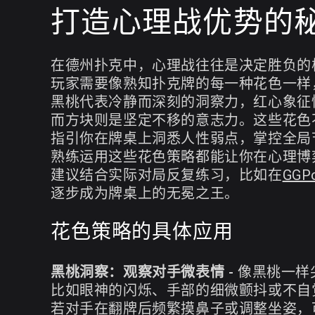
打造心理战优势的
在德州扑克中，心理战往往是决定胜负的
玩家需要像熟知扑克牌的每一种花色一样
黑桃代表冷静而深刻的洞察力，红心象征
而方块则是坚定不移的意志力。这些花色
指引你在牌桌上洞悉人性弱点，掌控全局
熟练运用这些花色策略都能让你在心理博
建议结合实际对局反复练习，比如在
GGP
逐步成为牌桌上的无冕之王。
花色策略的具体应用
黑桃洞察：观察对手微表情
- 像黑桃一
比如眼神的闪烁、手部的细微颤抖或不自
若对手在翻牌后频繁摸鼻子或调整坐姿，