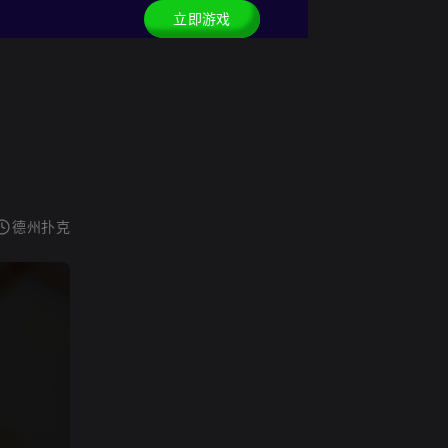
立即游戏
德州扑克