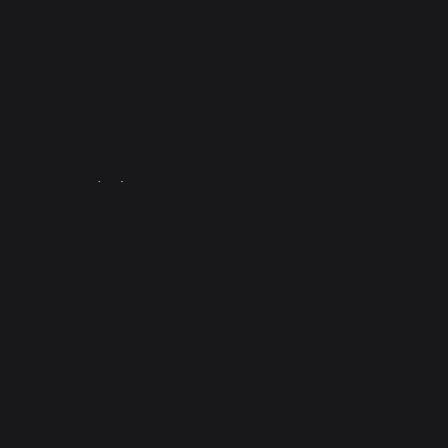
订阅我们的最新优惠及干货分享!
轻松掌握更多动态; 一起进步、一同成长