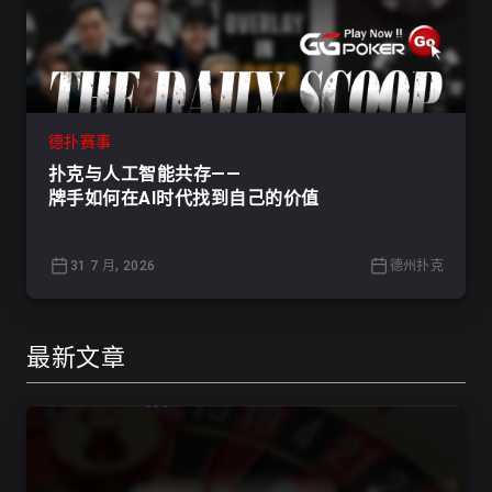
德扑赛事
扑克与人工智能共存——
牌手如何在AI时代找到自己的价值
31 7 月, 2026
德州扑克
最新文章