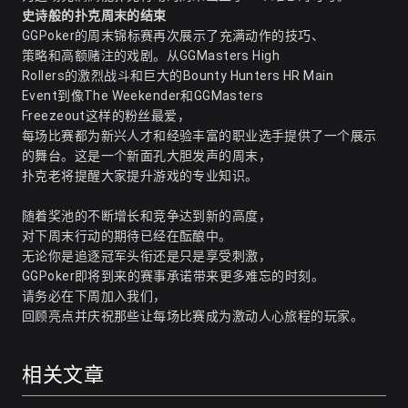
史诗般的扑克周末的结束
GGPoker的周末锦标赛再次展示了充满动作的技巧、
策略和高额赌注的戏剧。从GGMasters High
Rollers的激烈战斗和巨大的Bounty Hunters HR Main
Event到像The Weekender和GGMasters
Freezeout这样的粉丝最爱，
每场比赛都为新兴人才和经验丰富的职业选手提供了一个展示
的舞台。这是一个新面孔大胆发声的周末，
扑克老将提醒大家提升游戏的专业知识。
随着奖池的不断增长和竞争达到新的高度，
对下周末行动的期待已经在酝酿中。
无论你是追逐冠军头衔还是只是享受刺激，
GGPoker即将到来的赛事承诺带来更多难忘的时刻。
请务必在下周加入我们，
回顾亮点并庆祝那些让每场比赛成为激动人心旅程的玩家。
相关文章