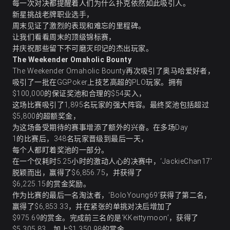
每一次对决都提醒着人们为什么扑克依然如此吸引人。
新星挑战老牌职业选手，
周末见证了激烈的表现和难忘的里程碑。
让我们看看周末的顶级锦标赛，
并庆祝那些留下不可磨灭印记的杰出玩家。
The Weekender Omaholic Bounty
The Weekender Omaholic Bounty再次吸引了奥马哈爱好者，
吸引了一批在GGPoker上技艺高超的PLO玩家。拥有
$100,000的保证奖池和合理的$54买入，
这场比赛吸引了1,895名玩家的强大阵容。最终奖池包括超过
$5,800的超额奖金，
为这场备受期待的赛事增添了额外的兴奋。在多场Day
1的比赛后，348名玩家晋级到最后一天，
每个人都盯着奖池的一部分。
在一个仅耗时5.25小时的激动人心的决赛中，‘JackieChan17’
脱颖而出，赢得了$6,856.75，并获得了
$6,225.15的赏金奖励。
作为比赛的最后一名淘汰者，‘BoloYoung69’获得了第二名，
赢得了$6,853.33，并在紧张的单挑对决后增加了
$975.69的赏金。完成前三名的是‘KKeittymoon’，获得了
$5,305.83，加上$1,350.98的赏金。