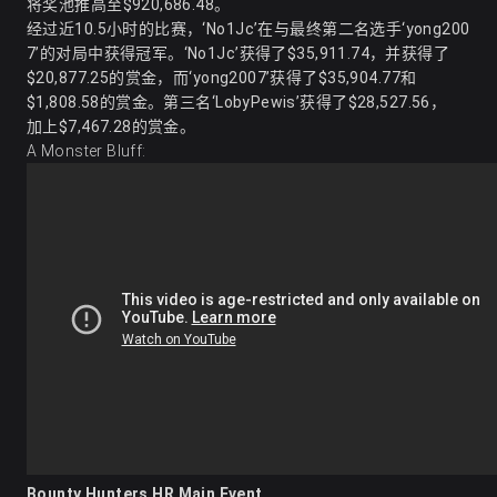
将奖池推高至$920,686.48。
经过近10.5小时的比赛，‘No1Jc’在与最终第二名选手‘yong200
7’的对局中获得冠军。‘No1Jc’获得了$35,911.74，并获得了
$20,877.25的赏金，而‘yong2007’获得了$35,904.77和
$1,808.58的赏金。第三名‘LobyPewis’获得了$28,527.56，
加上$7,467.28的赏金。
A Monster Bluff:
Bounty Hunters HR Main Event