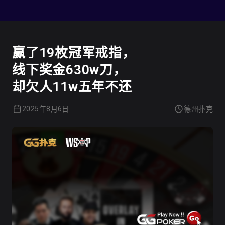
德州扑克
赢了19枚冠军戒指，
线下奖金630w刀，
却欠人11w五年不还
2025年8月6日
德州扑克