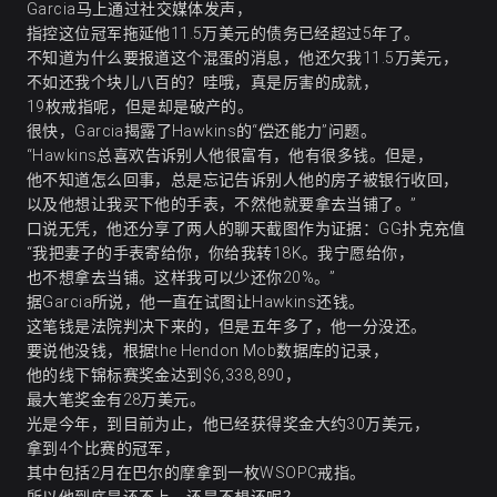
Garcia马上通过社交媒体发声，
指控这位冠军拖延他11.5万美元的债务已经超过5年了。
不知道为什么要报道这个混蛋的消息，他还欠我11.5万美元，
不如还我个块儿八百的？哇哦，真是厉害的成就，
19枚戒指呢，但是却是破产的。
很快，Garcia揭露了Hawkins的“偿还能力”问题。
“Hawkins总喜欢告诉别人他很富有，他有很多钱。但是，
他不知道怎么回事，总是忘记告诉别人他的房子被银行收回，
以及他想让我买下他的手表，不然他就要拿去当铺了。”
口说无凭，他还分享了两人的聊天截图作为证据：
GG扑克充值
“我把妻子的手表寄给你，你给我转18K。我宁愿给你，
也不想拿去当铺。这样我可以少还你20%。”
据Garcia所说，他一直在试图让Hawkins还钱。
这笔钱是法院判决下来的，但是五年多了，他一分没还。
要说他没钱，根据the Hendon Mob数据库的记录，
他的线下锦标赛奖金达到$6,338,890，
最大笔奖金有28万美元。
光是今年，到目前为止，他已经获得奖金大约30万美元，
拿到4个比赛的冠军，
其中包括2月在巴尔的摩拿到一枚WSOPC戒指。