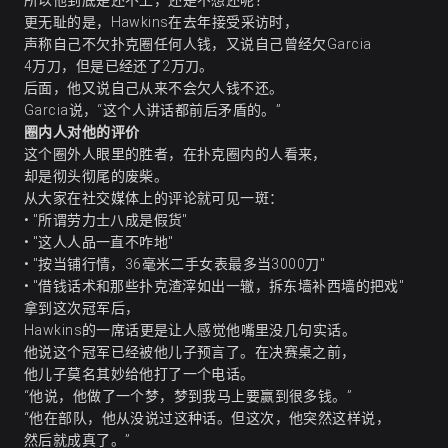
所以他到底是还不上，还是不想还呢？
更无耻的是，Hawkins在去年接受采访时，
声称自己不欠扑克圈任何人钱，又说自己曾经欠Garcia
4万刀，但是已经还了2万刀。
后面，他又说自己从来不会欠人钱不还。
Garcia说，“这个人讲话都前后矛盾的。”
圈内人对他的评价
这个圈外人眼里的胜者，在扑克圈内的人看来，
却是彻头彻尾的废柴。
从大家在社交媒体上的评论就可见一斑：
• "所谓劳力士八成是假货"
• "这人人品一直不咋地"
• "按当铺行情，36毫米二手女表最多当3000刀"
• "借钱话术和那些扑克渣滓如出一辙，拆东墙补西墙的把戏"
拿到这次冠军后，
Hawkins的一席话更是让人感觉他嘴里没几句实话。
他说这个冠军已经被他儿子预言了。在决赛桌之前，
他儿子莫名其妙给他打了一个电话。
“他说，他做了一个梦，梦到我马上要赢到很多钱。”
“他在部队，他从没说过这种话。但这次，他突然这样说，
然后就成真了。”