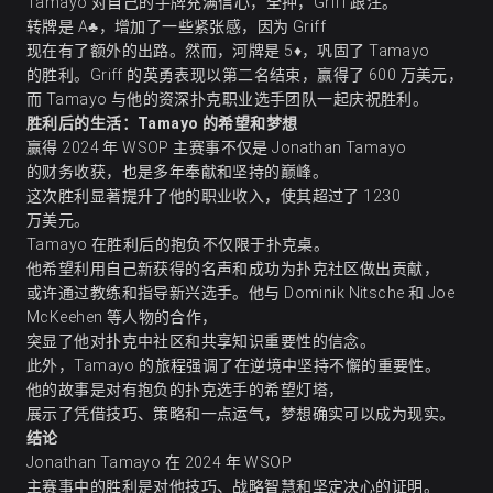
Tamayo 对自己的手牌充满信心，全押，Griff 跟注。
转牌是 A♣，增加了一些紧张感，因为 Griff
现在有了额外的出路。然而，河牌是 5♦，巩固了 Tamayo
的胜利。Griff 的英勇表现以第二名结束，赢得了 600 万美元，
而 Tamayo 与他的资深扑克职业选手团队一起庆祝胜利。
胜利后的生活：Tamayo 的希望和梦想
赢得 2024 年 WSOP 主赛事不仅是 Jonathan Tamayo
的财务收获，也是多年奉献和坚持的巅峰。
这次胜利显著提升了他的职业收入，使其超过了 1230
万美元。
Tamayo 在胜利后的抱负不仅限于扑克桌。
他希望利用自己新获得的名声和成功为扑克社区做出贡献，
或许通过教练和指导新兴选手。他与 Dominik Nitsche 和 Joe
McKeehen 等人物的合作，
突显了他对扑克中社区和共享知识重要性的信念。
此外，Tamayo 的旅程强调了在逆境中坚持不懈的重要性。
他的故事是对有抱负的扑克选手的希望灯塔，
展示了凭借技巧、策略和一点运气，梦想确实可以成为现实。
结论
Jonathan Tamayo 在 2024 年 WSOP
主赛事中的胜利是对他技巧、战略智慧和坚定决心的证明。