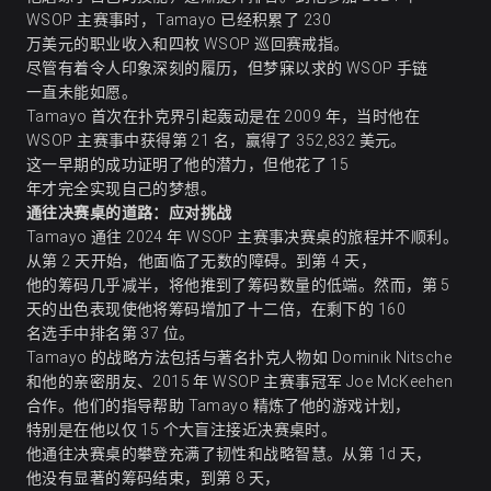
WSOP 主赛事时，Tamayo 已经积累了 230
万美元的职业收入和四枚 WSOP 巡回赛戒指。
尽管有着令人印象深刻的履历，但梦寐以求的 WSOP 手链
一直未能如愿。
Tamayo 首次在扑克界引起轰动是在 2009 年，当时他在
WSOP 主赛事中获得第 21 名，赢得了 352,832 美元。
这一早期的成功证明了他的潜力，但他花了 15
年才完全实现自己的梦想。
通往决赛桌的道路：应对挑战
Tamayo 通往 2024 年 WSOP 主赛事决赛桌的旅程并不顺利。
从第 2 天开始，他面临了无数的障碍。到第 4 天，
他的筹码几乎减半，将他推到了筹码数量的低端。然而，第 5
天的出色表现使他将筹码增加了十二倍，在剩下的 160
名选手中排名第 37 位。
Tamayo 的战略方法包括与著名扑克人物如 Dominik Nitsche
和他的亲密朋友、2015 年 WSOP 主赛事冠军 Joe McKeehen
合作。他们的指导帮助 Tamayo 精炼了他的游戏计划，
特别是在他以仅 15 个大盲注接近决赛桌时。
他通往决赛桌的攀登充满了韧性和战略智慧。从第 1d 天，
他没有显著的筹码结束，到第 8 天，