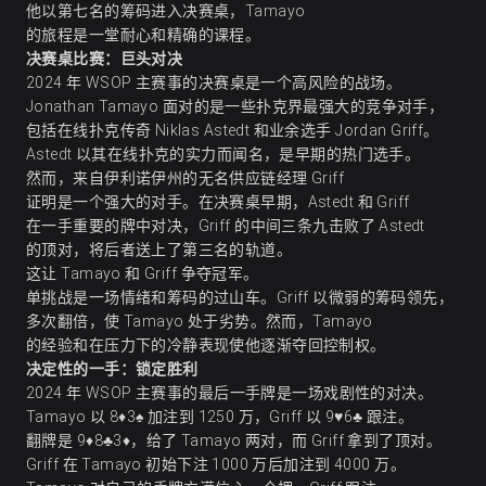
他以第七名的筹码进入决赛桌，Tamayo
的旅程是一堂耐心和精确的课程。
决赛桌比赛：巨头对决
2024 年 WSOP 主赛事的决赛桌是一个高风险的战场。
Jonathan Tamayo 面对的是一些扑克界最强大的竞争对手，
包括在线扑克传奇 Niklas Astedt 和业余选手 Jordan Griff。
Astedt 以其在线扑克的实力而闻名，是早期的热门选手。
然而，来自伊利诺伊州的无名供应链经理 Griff
证明是一个强大的对手。在决赛桌早期，Astedt 和 Griff
在一手重要的牌中对决，Griff 的中间三条九击败了 Astedt
的顶对，将后者送上了第三名的轨道。
这让 Tamayo 和 Griff 争夺冠军。
单挑战是一场情绪和筹码的过山车。Griff 以微弱的筹码领先，
多次翻倍，使 Tamayo 处于劣势。然而，Tamayo
的经验和在压力下的冷静表现使他逐渐夺回控制权。
决定性的一手：锁定胜利
2024 年 WSOP 主赛事的最后一手牌是一场戏剧性的对决。
Tamayo 以 8♦3♠ 加注到 1250 万，Griff 以 9♥6♣ 跟注。
翻牌是 9♦8♣3♦，给了 Tamayo 两对，而 Griff 拿到了顶对。
Griff 在 Tamayo 初始下注 1000 万后加注到 4000 万。