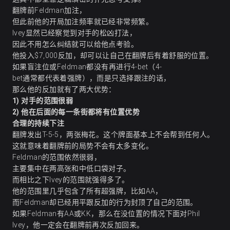
翻牌前Feldman加注，
但此前他的开局加注频率就已经非常频繁。
Ivey显然已经察觉到对手的松凶打法，
因此不用怎么纠结就可以给他点考验。
他投入$7,000反加，却可以让自己在翻牌后有着舒服的位置。
如果盲注位或Feldman都没有再进行4-bet（4-
bet通常都代表着强牌），而是只选择跟注的话，
那么他的反加就有了两大优势：
1)
对手的范围很弱
2)
他在后面的每一条街都将有位置优势
合理的持续下注
翻牌发出T-5-5，两张梅花。这个牌面基本上不会帮到任何人。
这就意味着翻牌前的局势不会有太多变化。
Feldman的范围依然很弱，
主要集中在两高张和中低口袋对子。
而相比之下Ivey的范围就强得多了。
他的范围里几乎包含了所有超强牌，比如AA，
而Feldman却已经用平跟反加的行为封顶了自己的范围。
如果Feldman有AA或KK，那么在没位置的情况下面对Phil
Ivey，他一定会在翻牌前再次反加回来。