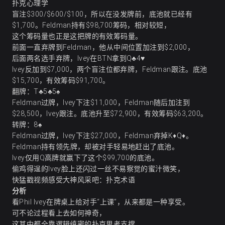
扑克心理学
盲注$300/$600/$100，所以在没发牌前，底池就已经有
$1,700。Feldman持有$98,700筹码，相对较短，
这个筹码量也正是这把牌的有效筹码量。
前面一直弃牌到Feldman，他从中间位置加注到$2,000，
后面两名选手弃牌，Ivey在BTN拿到Q♣4♥
Ivey反加到$7,000，两个盲注位都弃牌，Feldman跟注。底池
$15,700，有效筹码$91,700。
翻牌：T♣5♣5♠
Feldman过牌，Ivey下注$11,000，Feldman随后加注到
$28,500，Ivey跟注。底池升至$72,900，有效筹码$63,200。
转牌：8♠
Feldman过牌，Ivey下注$27,000，Feldman弃掉K♦Q♦。
Feldman持有领先牌，却被对手轻易地赶出了底池。
Ivey仅用Q高牌就赢下了这个$99,700的底池。
偷鸡得逞的Ivey脸上还闪过一丝不易察觉的蜜汁微笑，
快猛戳视频感受大神风采吧：
扑克术语
分析
看Phil Ivey在牌桌上给对手“上课”，从来都是一种享受。
可不论过程看上去如何神奇，
这其中都全靠逻辑缜密的扑克思考支撑。