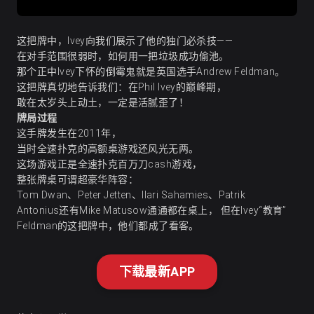
这把牌中，Ivey向我们展示了他的独门必杀技——
在对手范围很弱时，如何用一把垃圾成功偷池。
那个正中Ivey下怀的倒霉鬼就是英国选手Andrew Feldman。
这把牌真切地告诉我们：在Phil Ivey的巅峰期，
敢在太岁头上动土，一定是活腻歪了！
牌局过程
这手牌发生在2011年，
当时全速扑克的高额桌游戏还风光无两。
这场游戏正是全速扑克百万刀cash游戏，
整张牌桌可谓超豪华阵容：
Tom Dwan、Peter Jetten、Ilari Sahamies、Patrik
Antonius还有Mike Matusow通通都在桌上， 但在Ivey“教育”
Feldman的这把牌中，他们都成了看客。
下载最新APP