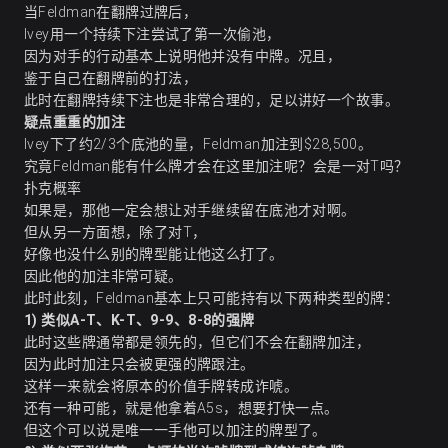
当Feldman在翻牌过牌后，
Ivey用一个持续下注尝试了第一次偷池，
因为对手的行动基本上说明他并没有中牌。况且，
鉴于自己在翻牌前的打法，
此时在翻牌持续下注也是非常合理的，足以讲好一个故事。
疑点重重的加注
Ivey下了约2/3个底池的量，Feldman加注到$28,500。
究竟Feldman能有什么牌才会在这里加注呢？会是一对T吗？
扑克概率
如果是，那他一定会想让对手继续留在底池才对啊。
但从另一方面想，除了对T，
好像也没什么别的牌型能让他这么打了。
因此他的加注非常可疑。
此时此刻，Feldman基本上只可能持有以下两种类型的牌：
1)
类似
A-T
、
K-T
、
9-9
、
8-8
的强牌
此时这些牌通常都是领先的，但它们不会在翻牌加注，
因为此时加注只会被更强的牌跟注。
这样一来就会将原本的价值手牌转成诈唬。
还有一种可能，就是他拿着A5s，想要打快一点。
但这个可以说是唯一一手他可以加注的牌型了。