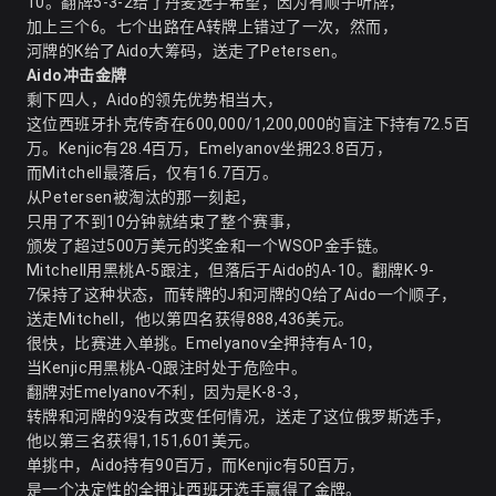
10。翻牌5-3-2给了丹麦选手希望，因为有顺子听牌，
加上三个6。七个出路在A转牌上错过了一次，然而，
河牌的K给了Aido大筹码，送走了Petersen。
Aido冲击金牌
剩下四人，Aido的领先优势相当大，
这位西班牙扑克传奇在600,000/1,200,000的盲注下持有72.5百
万。Kenjic有28.4百万，Emelyanov坐拥23.8百万，
而Mitchell最落后，仅有16.7百万。
从Petersen被淘汰的那一刻起，
只用了不到10分钟就结束了整个赛事，
颁发了超过500万美元的奖金和一个
WSOP金手链
。
Mitchell用黑桃A-5跟注，但落后于Aido的A-10。翻牌K-9-
7保持了这种状态，而转牌的J和河牌的Q给了Aido一个顺子，
送走Mitchell，他以第四名获得888,436美元。
很快，比赛进入单挑。Emelyanov全押持有A-10，
当Kenjic用黑桃A-Q跟注时处于危险中。
翻牌对Emelyanov不利，因为是K-8-3，
转牌和河牌的9没有改变任何情况，送走了这位俄罗斯选手，
他以第三名获得1,151,601美元。
单挑中，Aido持有90百万，而Kenjic有50百万，
是一个决定性的全押让西班牙选手赢得了金牌。