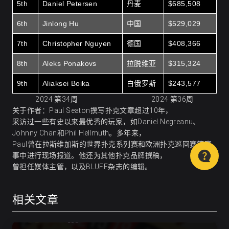
5th
Daniel Petersen
丹麦
$
685,508
6th
Jinlong Hu
中国
$
529,029
7th
Christopher Nguyen
德国
$
408,366
8th
Aleks Ponakovs
拉脱维亚
$
315,324
9th
Aliaksei Boika
白俄罗斯
$
243,577
2024 第34周 2024 第36周
关于作者：Paul Seaton撰写扑克文章超过10年，
采访过一些有史以来最优秀的玩家，如Daniel Negreanu、
Johnny Chan和Phil Hellmuth。多年来，
Paul曾在拉斯维加斯的世界扑克系列赛和欧洲扑克巡回赛等赛
事中进行现场报道。他还为其他扑克品牌撰稿，
曾担任媒体主管，以及BLUFF杂志的编辑。
相关文章