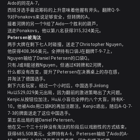
Aido的同花A-7，
西班牙选手最近筹码的上升意味着他握有斧头。翻牌Q-9-
9对Ponakovs来说足够安全，但转牌的A，
接着河牌的另一个9给了Aido一个胜利的葫芦，
送走Ponakovs，他以第八名获得315,324美元。
Petersen被淘汰
两手大牌在剩下七人时碰撞，送走了Christopher Nguyen，
他获得408,366美元。全押持有口袋J在翻牌T-9-7上，
Nguyen输给了Daniel Petersen的
口袋Q
。
只有J或8能拯救Nguyen，但通过K转牌和2河牌，
什么都没有改变，提升了Petersen在决赛桌上的存在感，
并淘汰了德国选手。
剩下六名玩家，经过一个小时后，中国选手Jinlong
Hu以529,029美元出局，因为翻前的激进策略出了大问题。
Kenjic从按钮位加注，Hu从小盲位全押约八个大盲，持有K-
10。他被Aido用口袋K的再加注跟注。Kenjic退出，随后A-Q-7-
7-3的牌面送走了这位中国选手。
第五名出局的是Daniel Petersen，
他在又一个三十分钟没有淘汰的阶段后以戏剧性的方式结束，
获得685,508美元。全押持有A-6，Petersen输给了Aido的A-