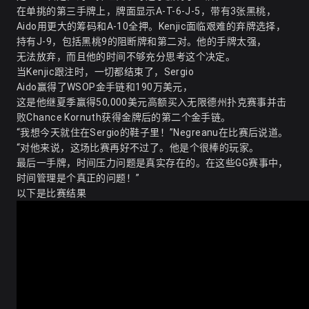
在单挑的第三手牌上，牌面显示A-T-6-J-5，带有3张黑桃，
Aido用更大的筹码和A-10全押。Kenjic面临艰难的弃牌选择，
持有J-9，包括黑桃9的阻断牌和第二对。他的手牌太强，
无法放弃，而且他的时间不够充分思考这个决定。
当Kenjic跟注时，一切都结束了，Sergio
Aido赢得了WSOP金手链和190万美元，
这是他继夏季赢得50,000美元高额买入无限德州扑克赛事并击
败Chance Kornuth获得金牌后的第二个金手链。
“我想今天就住在Sergio的鞋子里！”
Negreanu
在比赛后说道。
“对他来说，这场比赛再好不过了。他是个很棒的玩家。
最后一手牌，时间压力问题是真实存在的。在这些GG赛事中，
时间管理是个真正的问题！”
以下是比赛结果