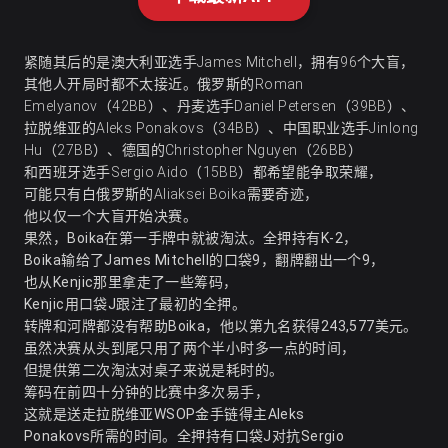
紧随其后的是澳大利亚选手James Mitchell，拥有96个大盲，
其他人开局时都不太接近。俄罗斯的Roman
Emelyanov（42BB）、丹麦选手Daniel Petersen（39BB）、
拉脱维亚的Aleks Ponakovs（34BB）、中国职业选手Jinlong
Hu（27BB）、德国的Christopher Nguyen（26BB）
和西班牙选手Sergio Aido（15BB）都希望能争取荣耀，
可能只有白俄罗斯的Aliaksei Boika需要奇迹，
他以仅一个大盲开始决赛。
果然，Boika在第一手牌中就被淘汰。全押持有K-2，
Boika输给了James Mitchell的口袋9，翻牌翻出一个9，
也从Kenjic那里拿走了一些筹码，
Kenjic用口袋J跟注了最初的全押。
转牌和河牌都没有帮助Boika，他以第九名获得243,577美元。
虽然决赛从头到尾只用了两个半小时多一点的时间，
但提供第二次淘汰对桌子来说是耗时的。
筹码在前四十分钟的比赛中多次易手，
这就是送走拉脱维亚WSOP金手链得主Aleks
Ponakovs所需的时间。全押持有口袋J对抗Sergio