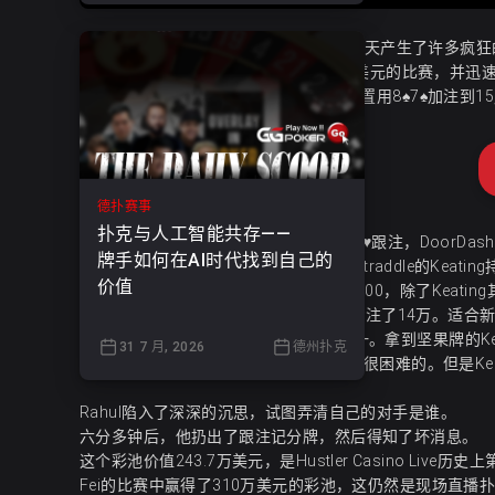
Hustler Casino Live百万美元游戏的第四天产生了许多
周四，Keating今年首次参加买入100万美元的比赛，并
这手牌一开始并无大碍，Rahul在前面位置用8♠7♠加注到15,
德扑赛事
扑克与人工智能共存——
蒙面神秘玩家Thomas在按钮位置用A♠6♥跟注，DoorDash联合
牌手如何在AI时代找到自己的
Steven在大盲位用他的K♦10♥也跟注， straddle的Keati
价值
五人进入翻牌：4♠J♠8♥。Rahul打了40,000，除了Keati
转牌是平淡无奇的：A♦。Keating过牌-跟注了14万。
适合新
河牌是一张：7♥，这是最好的行动牌之一。拿到坚果牌的Keati
31 7 月, 2026
德州扑克
Rahul只有一个小对子，跟注80万美元是很困难的。但是Ke
Rahul陷入了深深的沉思，试图弄清自己的对手是谁。
六分多钟后，他扔出了跟注记分牌，然后得知了坏消息。
这个彩池价值243.7万美元，是Hustler Casino Live
Fei的比赛中赢得了310万美元的彩池，这仍然是现场直播