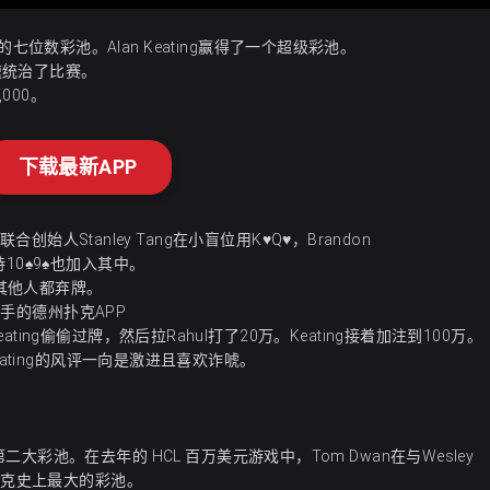
疯狂的七位数彩池。Alan Keating赢得了一个超级彩池。
迅速统治了比赛。
000。
下载最新APP
创始人Stanley Tang在小盲位用K♥Q♥，Brandon
ng持10♠9♠也加入其中。
ng其他人都弃牌。
手的德州扑克APP
ng偷偷过牌，然后拉Rahul打了20万。Keating接着加注到100万。
ating的风评一向是激进且喜欢诈唬。
历史上第二大彩池。在去年的 HCL 百万美元游戏中，Tom Dwan在与Wesley
扑克史上最大的彩池。