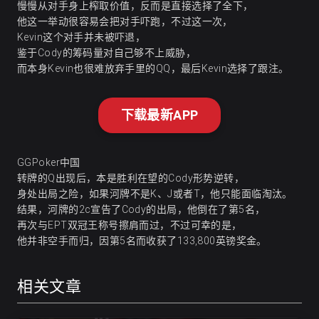
慢慢从对手身上榨取价值，反而是直接选择了全下，
他这一举动很容易会把对手吓跑，不过这一次，
Kevin这个对手并未被吓退，
鉴于Cody的筹码量对自己够不上威胁，
而本身Kevin也很难放弃手里的QQ，最后Kevin选择了跟注。
下载最新APP
GGPoker中国
转牌的Q出现后，本是胜利在望的Cody形势逆转，
身处出局之险，如果河牌不是K、J或者T，他只能面临淘汰。
结果，河牌的2c宣告了Cody的出局，他倒在了第5名，
再次与EPT双冠王称号擦肩而过，不过可幸的是，
他并非空手而归，因第5名而收获了133,800英镑奖金。
相关文章