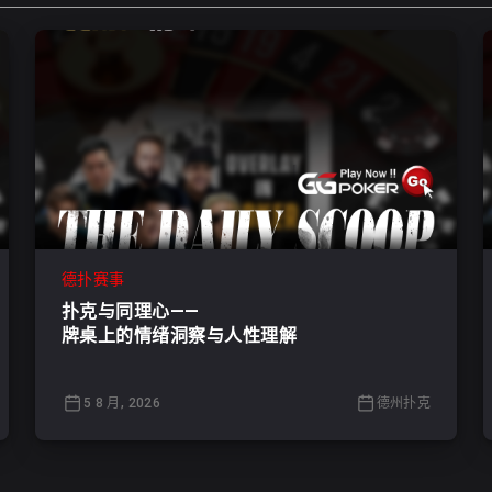
德扑赛事
扑克与同理心——
牌桌上的情绪洞察与人性理解
5 8 月, 2026
德州扑克