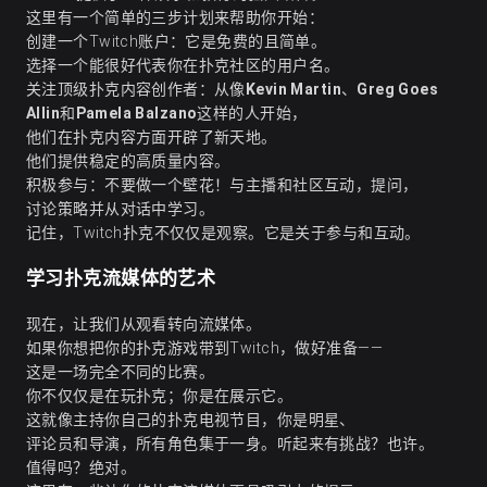
这里有一个简单的三步计划来帮助你开始：
创建一个Twitch账户：它是免费的且简单。
选择一个能很好代表你在扑克社区的用户名。
关注顶级扑克内容创作者：从像
Kevin Martin
、
Greg Goes
Allin
和
Pamela Balzano
这样的人开始，
他们在扑克内容方面开辟了新天地。
他们提供稳定的高质量内容。
积极参与：不要做一个壁花！与主播和社区互动，提问，
讨论策略并从对话中学习。
记住，Twitch扑克不仅仅是观察。它是关于参与和互动。
学习扑克流媒体的艺术
现在，让我们从观看转向流媒体。
如果你想把你的扑克游戏带到Twitch，做好准备——
这是一场完全不同的比赛。
你不仅仅是在玩扑克；你是在展示它。
这就像主持你自己的扑克电视节目，你是明星、
评论员和导演，所有角色集于一身。听起来有挑战？也许。
值得吗？绝对。