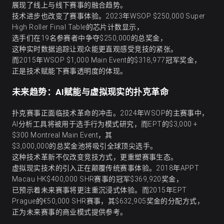
展现了线上与线下赛事的融合趋势。
技术进步也改变了赛事体验。2023年WSOP $250,000 Super
High Roller Final Table的芯片计数显示，
选手们在19名参赛者中争夺$250,000的总奖金，
这种实时数据追踪让观众能更直观感受竞技的紧张。
而2015年WSOP $1,000 Main Event的$318,977冠军奖金，
正是技术赋能下赛事透明度的体现。
未来趋势：AI赋能与虚拟现实的扑克革命
扑克赛事正面临技术革命的冲击。2024年WSOP的主赛事中，
AI分析工具将被用于选手行为模式研究，而EPT的$3,000 +
$300 Montreal Main Event，其
$3,000,000的总奖金池将吸引全球顶尖选手。
这种技术革新不仅改变竞技方式，更重塑赛事生态。
虚拟现实技术的引入正在颠覆传统赛事体验。2018年APPT
Macau HK$400,000 SHR赛事的冠军$369,920奖金，
已预示着未来赛事将更注重沉浸式体验。而2015年EPT
Prague的€50,000 SHR赛事，其$632,905奖金的分配方式，
正为未来赛事的商业模式提供参考。