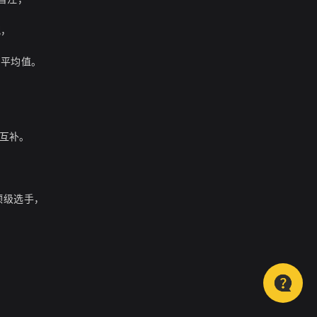
配，
事平均值。
的互补。
顶级选手，