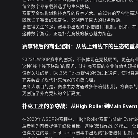
每个数字都承载着选手的生死抉择。
赛事奖金结构堪称扑克界的数字艺术。前22名的奖金池高达$3,5
既保证了赛事的观赏性，又创造了巨大的财务激励。
更值得关注的是，赛事中出现的"多倍赔付"机制。例如，在L
这种数字游戏，正是扑克竞技的核心魅力所在。
赛事背后的商业逻辑：从线上到线下的生态链重
2023年WSOP赛事的创新，不仅体现在竞技层面，更在
这种"线上线下联动"的模式，让扑克赛事的商业价值实现指
值得关注的是，Bet365 Poker提供的€2线上通道，使
完美契合了现代扑克玩家的消费心理。
更令人瞩目的是，赛事主办方通过多倍赔付机制，将赛事的总奖
更创造了扑克竞技的全新高度。
扑克王座的争夺战：从High Roller到Main Eve
在2023年WSOP的赛程中，High Roller赛事与Main
后者则为前者提供了终极目标。这种"双线作战"的模式，
值得关注的是，High Roller赛事中出现的"多倍赔付"机制，