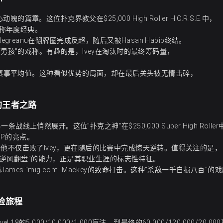
动魄的篇章。这位扑克界教父在$25,000 High Roller H.O.R.S.E.中，
堪称年度经典。
 Negreanu在翻牌圈完成反超，随后又被Hasan Habib终结。
男孩"的戏称。有趣的是，Ivey在淘汰时的最终筹码量，
远超赛事平均值。这种看似优势的局面，却在最后关头被无情击碎，
圈的王者之路
另一条战线上悄然展开。这位"扑克之神"在$250,000 Super High Rolle
OP的亮点。
死战中，他不仅击败了Ivey，更在随后的比赛中完成惊天逆转。值得关注的是，
种"逆风翻盘"的能力，正是其职业生涯的标志性特征。
ames "mig.com" Mackey的致命打击。这种"杀敌一千自损八百"的
惊险旅程
 18的5,000/10,000/1,000盲注，到最终的60,000/120,000/20,0