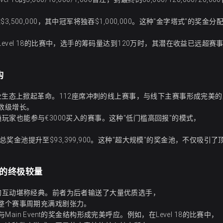
00,000，其中冠军将独吞$1,000,000。这种"金字塔式"的奖金分
evel 18的比赛中，选手的筹码量达到120万时，其潜在收益已远超赛
构
商业生态上掀起革命。112座席冲刺的线上赛事，与线下主赛事形成完美
数级增长。
得普通玩家也能参与€3000买入的赛事。这种"低门槛高回报"的模式，
金池提升至$93,399,900。这种"超大规模"的奖金池，不仅吸引了
nt的终极较量
 Event的互动堪称经典。前者为后者输送了大量优质选手，
让整个赛事周期充满戏剧张力。
与Main Event的奖金结构形成完美呼应。例如，在Level 18的比赛中，