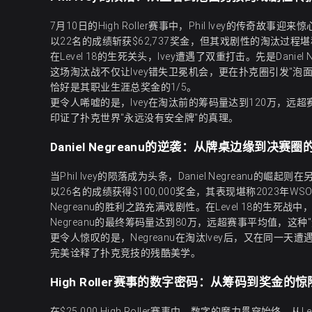
7月10日的High Roller赛事中，Phil Ivey的传奇故事迎来惊心
以22名的成绩斩获$62,737奖金，但其戏剧性的淘汰过程
在Level 18的生死关头，Ivey遭遇了双重打击。先是Daniel
这场淘汰战不仅让Ivey错失卫冕机会，更在扑克圈引发"泡面
恰好是其职业生涯总奖金的1/5。
更令人唏嘘的是，Ivey在淘汰前的筹码量达到120万，
印证了扑克世界"永远没有安全牌"的真理。
Daniel Negreanu的逆袭：从牌桌边缘到决赛
当Phil Ivey的陨落成为头条，Daniel Negreanu的崛起则在
以26名的成绩获得$100,000奖金，其表现堪称2023年WS
Negreanu的胜利之路充满戏剧性。在Level 18的生
Negreanu的最终筹码量达到80万，远超赛事平均值，这
更令人惊叹的是，Negreanu在淘汰Ivey后，又在同一天遭遇J
完美诠释了扑克竞技的残酷美学。
High Roller赛事的数字密码：从筹码到奖金的
在$25,000 High Roller赛事中，数字的魔力贯穿始终。从Level