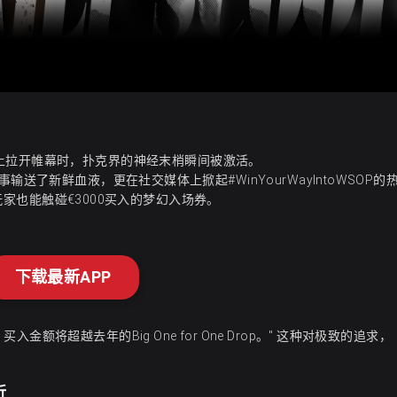
P.com上拉开帷幕时，扑克界的神经末梢瞬间被激活。
送了新鲜血液，更在社交媒体上掀起#WinYourWayIntoWSOP的
通玩家也能触碰€3000买入的梦幻入场券。
下载最新APP
将超越去年的Big One for One Drop。" 这种对极致的追求，
折