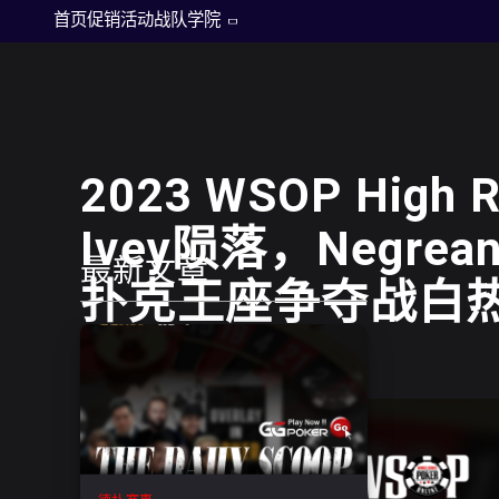
德州扑克
首页
促销活动
战队
学院
2023 WSOP High 
Ivey陨落，Negre
最新文章
扑克王座争夺战白
2026年1月12日