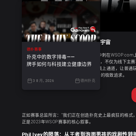
赛事综述：112座席冲刺引爆扑克宇宙
德扑赛事
当2023年WSOP Main Event的112座席冲刺在WSO
扑克中的数字排毒——
这场从6月25日持续到7月8日的线上赛事，不仅为线下主赛事输
牌手如何与科技建立健康边界
值得关注的是，Bet365 Poker提供的€2线上通道，让普
这场数字盛宴背后，是扑克界对赛事创新的极致追求。
3 8 月, 2026
德州扑克
正如赛事总监所言："我们正在创造扑克史上最疯狂的格式，买入金额
正是2023年WSOP赛事的核心叙事。
Phil Ivey的陨落：从王者到泡面男孩的戏剧性转