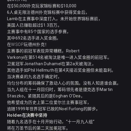
在$50,000扑克玩家锦标赛和$10,000
6人桌无限注德州扑克锦标赛中获得奖金后，
Lamb在主赛事中深度打入，未开始世界锦标赛前，
美国人已赚取超过$1.3百万。
主赛事中有85个国家的选手参赛，
其中692名选手进入奖金圈。
在WSOP玩德州扑克！
主赛事的前冠军表现异常糟糕，Robert
Varkonyi在第514名被淘汰是唯一进入奖金圈的前冠军。
卫冕冠军Jonathan Duhamel在第2a天被淘汰，
其他选手如Phil Hellmuth在第4天接近奖金圈但未能盈利。
当决赛桌的九名选手确定时，
均匀分布的筹码确保了激动人心的氛围。没有人知道谁会赢。
当九人组在十一月回归时，筹码领先者是捷克选手Martin
Staszko，紧随其后的是Eoghan O’Dea，
他希望成为历史上第二位爱尔兰主赛事冠军，
追随1999年世界冠军已故的Noel Furlong的脚步。
Holden在决赛中坚持
随着九名选手在十月开始行动，“十一月九人组”
将在万圣节后的第二天加冕冠军。