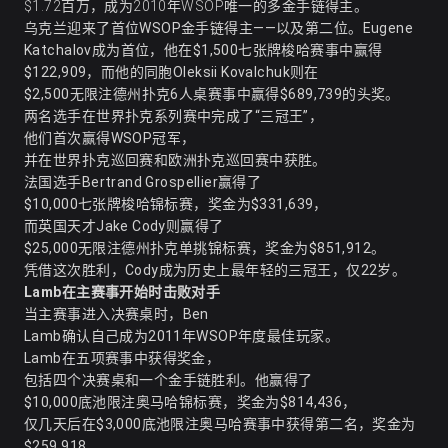
$1.72百万，成为2010年WSOP唯一的多金手链得主。
乌克兰迎来了首位
WSOP金手链
得主——以及第二位。Eugene
Katchalov成为首位，他在$1,500七张牌梭哈赛事中赢得
$122,909，而他的同胞Oleksii Kovalchuk则在
$2,500无限注德州扑克6人桌赛事中赢得$689,739的头奖。
两名选手在世界扑克系列赛中完成了“三冠王”，
他们首次赢得WSOP冠军，
并在世界扑克巡回赛和欧洲扑克巡回赛中获胜。
法国选手Bertrand Grospellier赢得了
$10,000七张牌梭哈锦标赛，奖金为$331,639，
而英国天才Jake Cody则赢得了
$25,000无限注德州扑克单挑锦标赛，奖金为$851,912。
凭借这次胜利，Cody成为历史上最年轻的三冠王，仅22岁。
Lamb在主赛事开始时击败对手
当主赛事进入决赛桌时，Ben
Lamb确认自己成为2011年WSOP年度最佳玩家。
Lamb在五项赛事中获得奖金，
包括四个决赛桌和一个金手链胜利。他赢得了
$10,000底池限注奥马哈锦标赛，奖金为$814,436，
仅几天后在$3,000底池限注奥马哈赛事中获得第二名，奖金为
$259,918。