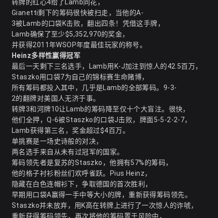
转牌的红心4给了Lamb同花，
Gianetti剩下的筹码很快被扫走，当他的A-
3被Lamb的口袋K击败，翻出四条！凭借这手牌，
Lamb确保了至少$5,352,970的奖金，
并获得2011年WSOP年度最佳玩家的称号。
Heinz多样性赢得冠军
最后一天剩下三名选手，Lamb用K-J加注到惊人的42.5百万，
Staszko用口袋7为自己的锦标赛生命赌博，
所有筹码都投入其中，几乎是Lamb的全部筹码。9-3-
2的翻牌对美国人无济于事。
转牌3和河牌10让Lamb的筹码降至仅十个大盲注。很快，
他们全押，Q-6被Staszko的口袋J击败，牌面5-5-2-2-7，
Lamb获得第三名，奖金超过$4百万。
单挑赛是一场史诗般的对决，
两名选手来自从未有过冠军的国家。
筹码领先者是复苏的Staszko，他拥有57%的筹码，
他的格子衬衫粉丝们欢呼雀跃。Pius Heinz，
隐藏在白色连帽衫下，争取德国的首次胜利，
早期用口袋A赢得一手中等大小的牌，重新获得筹码领先。
Staszko并未放弃，用K高在转牌上进行了一次惊人的诈唬，
重新获得筹码领先，再次将他的筹码置于风险中，