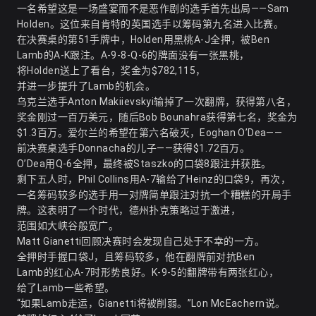
一名希望这是一场盛宴而不是恶作剧的选手首先出局——Sam
Holden。这位来自肯特的英国选手以筹码第九名进入比赛。
在决赛桌的第51手牌中，Holden用黑桃A-J全押，被Ben
Lamb的A-K跟注。A-9-8-Q-6的牌面没有一张黑桃，
将Holden送上了看台，奖金为$782,115，
并进一步提升了Lamb的机会。
乌克兰选手Anton Makiievskyi输掉了一次翻牌，获得第八名，
奖金刚过一百万美元，随后Bob Bounahra获得第七名，奖金为
$1.3百万。爱尔兰的希望在第六名破灭，Eoghan O’Dea——
前决赛桌选手Donnacha的儿子——获得$1.72百万。
O’Dea用Q-6全押，最终被Staszko的口袋8跟注并获胜。
剩下五人时，Phil Collins用A-7输给了Heinz的口袋9，再次，
一名筹码较多的选手用一对牌简单跟注对抗一个糟糕的开局手
牌。这表明了一个时代，德州扑克策略过于激进，
范围如大峡谷般宽广。
Matt Gianetti回顾决赛时会发现自己处于不幸的一方。
全押时手握口袋J，且筹码较多，他在翻牌前对抗Ben
Lamb的红心A-7时形势良好。K-9-5的翻牌带有两张红心，
给了Lamb一些希望。
“如果Lamb走运，Gianetti将被削弱。”Lon McEachern说。