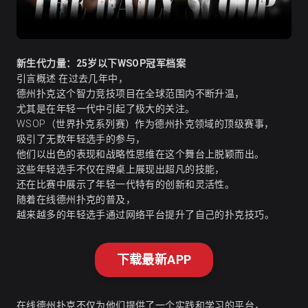
新生代力量：25岁以下WSOP冠军档案
引言概述 在过去几年中，
德州扑克这个智力竞技项目在全球范围内不断升温，
尤其是在年轻一代中引起了极大的关注。
WSOP（世界扑克系列赛）作为德州扑克领域的顶级赛事，
吸引了无数年轻选手的参与，
他们以出色的表现和战略性思维在这个舞台上脱颖而出。
这些年轻选手不仅在牌桌上展现出超凡的技能，
还在比赛中展示了年轻一代特有的创新和灵活性。
随着在线德州扑克的普及，
越来越多的年轻选手通过网络平台提升了自己的扑克技巧。
下载最新APP
在线德州扑克不仅为他们提供了一个实践和学习的平台，