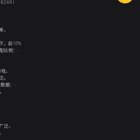
8,569 |
来，
，前10%
配比例：-
游戏，
泛。
数据：-
，
广泛，
，
，