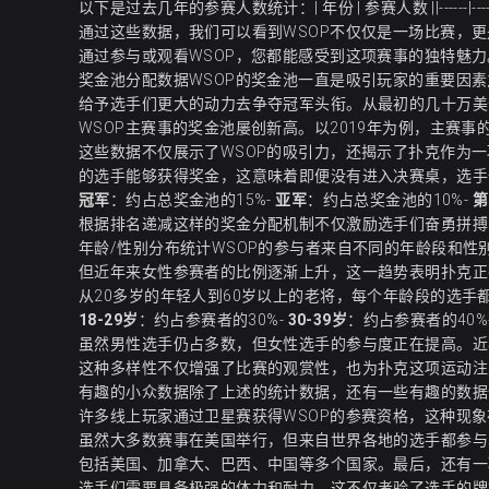
以下是过去几年的参赛人数统计：| 年份 | 参赛人数 ||------|----------|| 2000 
通过这些数据，我们可以看到WSOP不仅仅是一场比赛，
通过参与或观看WSOP，您都能感受到这项赛事的独特魅力
奖金池分配数据WSOP的奖金池一直是吸引玩家的重要因
给予选手们更大的动力去争夺冠军头衔。从最初的几十万美
WSOP主赛事的奖金池屡创新高。以2019年为例，主赛事的
这些数据不仅展示了WSOP的吸引力，还揭示了扑克作为
的选手能够获得奖金，这意味着即便没有进入决赛桌，选手
冠军
：约占总奖金池的15%-
亚军
：约占总奖金池的10%-
第
根据排名递减这样的奖金分配机制不仅激励选手们奋勇拼搏
年龄/性别分布统计WSOP的参与者来自不同的年龄段和
但近年来女性参赛者的比例逐渐上升，这一趋势表明扑克正
从20多岁的年轻人到60岁以上的老将，每个年龄段的选手
18-29岁
：约占参赛者的30%-
30-39岁
：约占参赛者的40%
虽然男性选手仍占多数，但女性选手的参与度正在提高。近
这种多样性不仅增强了比赛的观赏性，也为扑克这项运动注
有趣的小众数据除了上述的统计数据，还有一些有趣的数据
许多线上玩家通过卫星赛获得WSOP的参赛资格，这种现象
虽然大多数赛事在美国举行，但来自世界各地的选手都参与
包括美国、加拿大、巴西、中国等多个国家。最后，还有一
选手们需要具备极强的体力和耐力。这不仅考验了选手的牌