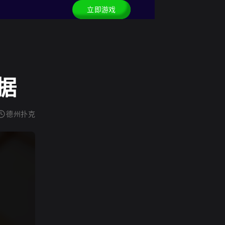
立即游戏
据
德州扑克