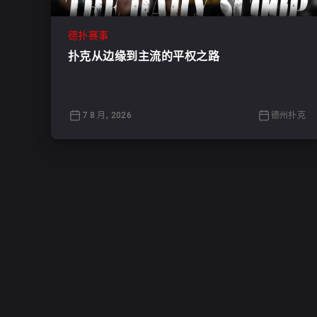
德扑赛事
扑克从边缘到主流的平权之路
7 8 月, 2026
德州扑克