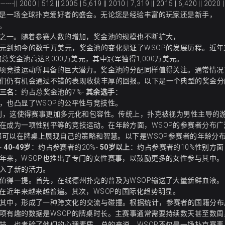
| 512 || 2005 | 5,619 || 2010 | 7,319 || 2015 | 6,420 || 2020 | 
更是一场全球扑克爱好者的盛会。无论您是经验丰富的玩家还是新手，
。
素之一。随着参赛人数的增加，奖金池的规模也不断扩大，
元到如今的数千万美元，奖金池的变化见证了WSOP的发展历程。近年
总奖金池高达8,000万美元，其中冠军独得1,000万美元。
一项竞技运动所具备的巨大潜力。奖金池的分配同样值得关注。通常情况下
们仍有机会通过不错的表现收获丰厚的回报。以下是一个典型的奖金分
三名
：约占总奖金池的7%-
其余选手
：
，也凸显了WSOP的公平性与竞技性。
性别，这使得赛事更加多元化和包容性。传统上，扑克被视为男性主导的
在成为一项性别平等的竞技运动。在年龄方面，WSOP的参赛者分布广
都可以在牌桌上展现自己的策略和智慧。以下是WSOP参赛者的年龄分布
-
40-49岁
：约占参赛者的20%-
50岁以上
：约占参赛者的10%性别方面
年来，WSOP也推出了专门的女性赛事，以鼓励更多的女性参与其中。
入了新的活力。
值得一提。首先，在线德州扑克的普及为WSOP输送了大量新鲜血液。
在近年来越来越普遍。其次，WSOP的国际化趋势明显。
其中，形成了一种跨文化的交流与碰撞。根据统计，参赛者的国籍分布
项有趣的数据是WSOP的牌桌时长。主赛事通常需要持续数天甚至数周
技，也考验了他们的心理素质。总的来说，WSOP不仅是一场扑克赛事