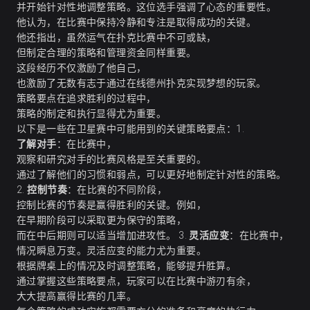
并开始针对性地调整策略。这位选手强调了心态的重要性。
他认为，在比赛中保持冷静和专注是取得成功的关键。
他还指出，虽然运气在扑克比赛中不可或缺，
但制定合理的策略和管理资金同样重要。
这段经历不仅激励了他自己，
也激励了无数有志于通过在线德州扑克实现梦想的玩家。
策略要点在追求胜利的过程中，
策略的制定和执行显得尤为重要。
以下是一些在卫星赛中可能用到的关键策略要点：1.
了解对手
：在比赛中，
观察和研究对手的比赛风格是至关重要的。
通过了解他们的习惯和弱点，可以更好地制定针对性的策略。
2.
控制节奏
：在比赛的不同阶段，
控制比赛的节奏是赢得胜利的关键。例如，
在早期阶段可以采取更为保守的策略，
而在中后期则可以适当增加进攻性。 3.
灵活应变
：在比赛中，
情况瞬息万变。灵活应变的能力尤为重要。
根据牌桌上的情况及时调整策略，能够提升胜算。
通过掌握这些策略要点，玩家可以在比赛中游刃有余，
大大提高赢得比赛的几率。