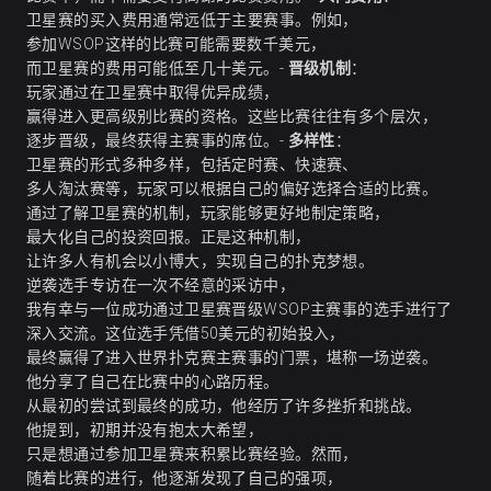
卫星赛的买入费用通常远低于主要赛事。例如，
参加WSOP这样的比赛可能需要数千美元，
而卫星赛的费用可能低至几十美元。-
晋级机制
：
玩家通过在卫星赛中取得优异成绩，
赢得进入更高级别比赛的资格。这些比赛往往有多个层次，
逐步晋级，最终获得主赛事的席位。-
多样性
：
卫星赛的形式多种多样，包括定时赛、快速赛、
多人淘汰赛等，玩家可以根据自己的偏好选择合适的比赛。
通过了解卫星赛的机制，玩家能够更好地制定策略，
最大化自己的投资回报。正是这种机制，
让许多人有机会以小博大，实现自己的扑克梦想。
逆袭选手专访在一次不经意的采访中，
我有幸与一位成功通过卫星赛晋级WSOP主赛事的选手进行了
深入交流。这位选手凭借50美元的初始投入，
最终赢得了进入世界扑克赛主赛事的门票，堪称一场逆袭。
他分享了自己在比赛中的心路历程。
从最初的尝试到最终的成功，他经历了许多挫折和挑战。
他提到，初期并没有抱太大希望，
只是想通过参加卫星赛来积累比赛经验。然而，
随着比赛的进行，他逐渐发现了自己的强项，