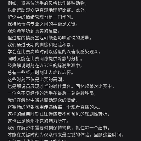
例如，将某位选手的风格比作某种动物，
以此帮助观众更直观地理解比赛。此外，
解说中的情绪管理也是一门学问。
保持激情与专业之间的平衡是关键。
观众希望听到真实的反应，
但过度的情感宣泄可能会影响解说的质量。
我们通过长期的训练和经验积累，
学会在比赛高峰时刻以适度的兴奋来感染观众，
同时又能在比赛间隙提供冷静的分析。
经典解说时刻在WSOP的解说生涯中，
总有一些经典时刻让人难以忘怀。
这些时刻不仅是比赛的高潮，
也是解说员展现才华的最佳舞台。回忆起某次比赛中，
一位名不见经传的选手在最后一刻逆转胜局，
我们在解说中通过调动观众的情绪，
将赛场的紧张氛围传递给每一个观看直播的人。
这样的经典时刻往往伴随着不可预见的戏剧性转折，
这也正是德州扑克的魅力所在。
我们在解说中需要时刻保持警觉，抓住每一个细节，
才能在关键时刻为观众带来最震撼的体验。回顾这些瞬间，