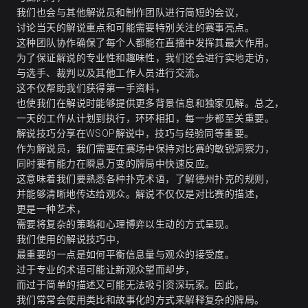
我们也会与其他解说员和制作团队进行简短的会议，
讨论当天的解说重点和可能需要特别关注的赛事亮点。
这种团队协作确保了每个人都能在直播中发挥其最大作用。
为了保证解说的专业性和趣味性，我们还会进行实地走访，
与选手、裁判以及其他工作人员进行交流。
这不仅帮助我们获得第一手资料，
也使我们在解说时能够提供更多背景信息和独家见解。总之，
一天的工作从计划到执行，环环相扣，每一步都至关重要。
解说技巧分享在WSOP解说中，技巧与经验同等重要。
作为解说员，我们需要在赛场中保持对比赛的敏锐洞察力，
同时要有能力在瞬息万变的牌局中快速反应。
这意味着我们要熟悉各种扑克术语，了解德州扑克的规则，
并能够清晰地传达给观众。解说不仅仅是对比赛的描述，
更是一种艺术，
需要将复杂的策略和心理博弈以生动的方式呈现。
我们使用的解说技巧中，
最重要的一点是如何平衡信息量与观众的接受度。
过于专业的术语可能让新观众望而却步，
而过于简单的描述又可能无法吸引资深玩家。因此，
我们常常会使用类比和故事化的方式来解释复杂的牌局。