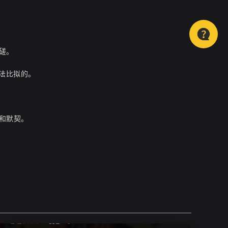
磋。
法比拟的。
和默契。