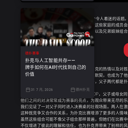
扑克世家：WSOP上的父子/母女对决
扑克家族谱系 在扑克界，家族传承是一个令人着迷的话题
培育出了一批又一批的扑克天才。通常，这些家庭的成员会
在这些扑克家族中，父子组合、母女组合以及兄弟姐妹组合
德扑赛事
扑克与人工智能共存——
牌手如何在AI时代找到自己的
这些家庭不仅共享血缘关系，更共享对扑克的热情以及对胜
价值
这种家族纽带不仅增强了他们在牌桌上的默契，也成为了他
例如，布鲁内森家族就是一个典型的例子，父子两代都是扑
更离不开家族文化的熏陶。
31 7 月, 2026
德州扑克
同台竞技记录在扑克比赛中，尤其是WSOP，父子或母女
他们之间的对决常常成为赛事的亮点，为观众带来无尽的乐
我们见证了一对父子同时进入决赛桌的壮观场面。两人在激
这种既竞争又合作的关系，为扑克比赛增添了更多的人情味
虽然这些组合可能不像父子组合那样普遍，但她们在比赛中
不仅增进了彼此的理解和信任，也为扑克界带来了别样的风