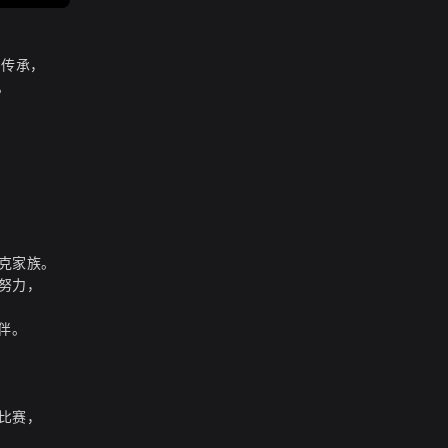
的传承，
。
克家族。
努力，
伴。
比赛，