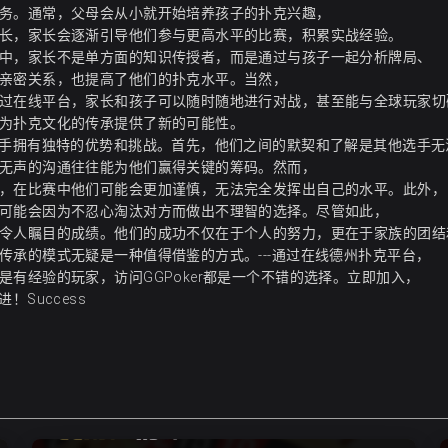
务。通常，父母会从小就开始培养孩子的扑克兴趣，
长，家长会逐渐引导他们参与更高水平的比赛，积累实战经验。
中，家长不是单方面的知识传授者，而是通过与孩子一起分析牌局、
亲密关系，也提高了他们的扑克水平。当然，
过在线平台，家长和孩子可以随时随地进行对战，甚至能与全球玩家切
为扑克文化的传承提供了新的可能性。
选手拥有独特的优势和挑战。首先，他们之间的默契和了解是其他选手无
无声的沟通往往能为他们赢得关键的筹码。然而，
，在比赛中他们可能会更加谨慎，无法完全发挥出自己的水平。此外，
可能会因为不忍心淘汰对方而做出不理智的选择。尽管如此，
令人瞩目的成绩。他们的成功不仅在于个人的努力，更在于家族的团结
承的模式无疑是一种值得借鉴的方式。---通过在线德州扑克平台，
是有经验的玩家，
访问GGPoker
都是一个不错的选择。立即加入，
Success