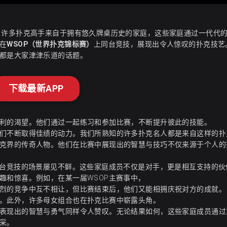
。许多扑克高手来自于拥有悠久牌桌历史的家庭，这些家庭通过一代代
在
WSOP（世界扑克锦标赛）
上同台竞技，展现出令人惊叹的扑克技艺
都是大家津津乐道的话题。
下载最新APP
利的渴望。他们通过一起练习和参加比赛，不断提升彼此的技能。
们不断取得佳绩的动力。我们所熟知的许多扑克名人都是来自这样的扑
克界的传奇人物。他们在比赛中展现出的智慧与技巧不仅来源于个人的
同台竞技的场景屡见不鲜。这些家庭成员不仅是对手，更是相互支持的伙
趣和惊喜。例如，在某一届WSOP主赛事中，
烈的竞争中互不相让，但比赛结束后，他们又能相拥庆祝对方的成就。
。此外，许多母女组合也在扑克比赛中崭露头角。
表现出的智慧与勇气同样令人赞叹。无论结果如何，这些家庭成员通过
采。