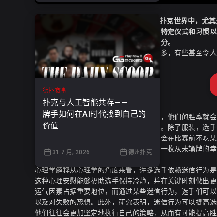
扑克迷信大赏：WSOP选手的奇怪仪式在扑克世界中，尤其
即使是在线德州扑克，也不乏选手们依赖特定仪式和习惯以
但对于许多扑克选手来说却是比赛的一部分。
常见迷信行为扑克玩家的迷信行为种类繁多，有些甚至令人
德扑赛事
扑克与人工智能共存——
牌手如何在AI时代找到自己的
许多选手相信，只要穿上特定的幸运服装，他们的胜率就会
价值
或者是一顶在过去比赛中带来好运的帽子。除了服装，选手
以便集中精神和吸引好运。还有的选手则会在比赛前不吃某
一些选手还会依赖特定的物品，比如带上一枚从未输牌的幸
31 7 月, 2026
德州扑克
帮助选手在比赛中获得更好的牌运。
心理学解释从心理学的角度来看，许多选手依赖迷信行为是
这种心理安慰能够帮助选手保持冷静，并在关键时刻做出更
运气因素占据重要地位，而通过某些迷信行为，选手们可以
以及对失败的恐惧。此外，研究表明，迷信行为可以提高选
他们往往会更加坚定地执行自己的策略，从而有可能提高胜