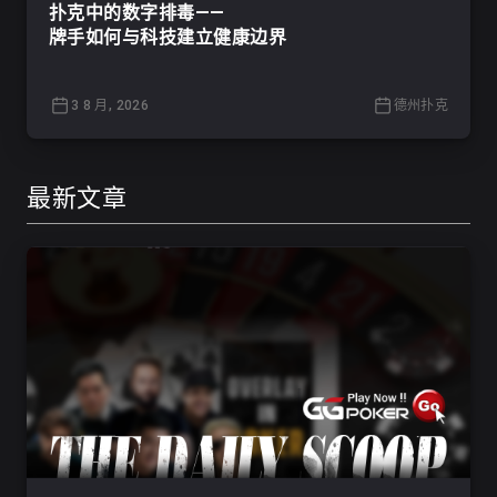
扑克中的数字排毒——
牌手如何与科技建立健康边界
3 8 月, 2026
德州扑克
最新文章