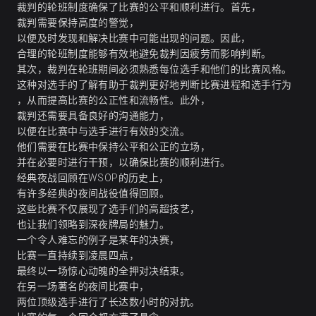
裁判的轮班制度确保了比赛的公平和顺利进行。首先，
裁判需要保持高度的警觉，
以便及时发现和解决比赛中可能出现的问题。因此，
合理的轮班制度能够有效地避免裁判因疲劳而影响判断。
其次，裁判在轮班期间必须熟悉每位选手和他们的比赛风格。
这种对选手的了解有助于裁判更好地判断比赛进程和选手行为
，从而提高比赛的公正性和流畅性。此外，
裁判还需要具备良好的沟通能力，
以便在比赛中与选手进行有效的交流。
他们需要在比赛中保持公平和公正的立场，
并在必要时进行干预，以确保比赛的顺利进行。
经典夜战回顾在WSOP的历史上，
有许多经典的夜间战役值得回顾。
这些比赛不仅展现了选手们的高超技艺，
也让我们领略到深夜牌局的魅力。
一个令人难忘的例子是某年的决赛，
比赛一直持续到凌晨四点，
最终以一场惊心动魄的全押对决结束。
在另一场著名的夜间比赛中，
两位顶级选手进行了长达数小时的对抗。